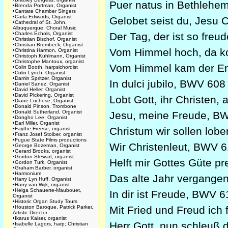
Puer natus in Bethleh
•
Brenda Portman, Organist
•
Cantate Chamber Singers
•
Carla Edwards, Organist
Gelobet seist du, Jesu
•
Cathedral of St. John,
Albuquerque, Choral Music
•
Charles Echols, Organist
Der Tag, der ist so fr
•
Christian Bischof, Organist
•
Christian Brembeck, Organist
Vom Himmel hoch, da 
•
Christina Harmon, Organist
•
Christoph Kuhlmann, Organist
•
Christophe Mantoux, organist
Vom Himmel kam der E
•
Colin Booth, harpsichordist
•
Colin Lynch, Organist
•
Damin Spritzer, Organist
In dulci jubilo, BWV 6
•
Daniel Sanez, Organist
•
David Heller, Organist
•
David Pickering, Organist
Lobt Gott, ihr Christen
•
Diane Luchese, Organist
•
Donald Pinson, Trombone
•
Donald Sutherland, Organist
Jesu, meine Freude, 
•
Dongho Lee, Organist
•
Earl Miller, Organist
Christum wir sollen lo
•
Faythe Freese, organist
•
Franz Josef Stoiber, organist
•
Fugue State Films productions
Wir Christenleut, BWV
•
George Bozeman, Organist
•
Gerard Brooks, organist
•
Gordon Stewart, organist
Helft mir Gottes Güte 
•
Gordon Turk, Organist
•
Graham Barber, organist
•
Harmonium
Das alte Jahr vergange
•
Harry Lyn Huff, Organist
•
Harry van Wijk, organist
•
Helga Schauerte-Maubouet,
In dir ist Freude, BWV
Organist
•
Historic Organ Study Tours
•
Houston Baroque, Patrick Parker,
Mit Fried und Freud ic
Artistic Director
•
Ikarus Kaiser, organist
Herr Gott, nun schleu
•
Isabelle Lagors, harp; Christian