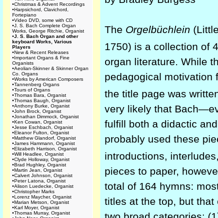
•
Christmas & Advent Recordings
•
Harpsichord, Clavichord,
Fortepiano
•
Video DVD, some with CD
•
J. S. Bach Complete Organ
The
Orgelbüchlein
(Litt
Works, George Ritchie, Organist
•
J. S. Bach Organ and other
keyboard Works, Various
1750) is a collection of 
Players
•
New & Recent Releases
•
Important Organs & Fine
organ literature. While t
Organists
•
Aeolian-Skinner & Skinner Organ
pedagogical motivation fo
Co. Organs
•
Works by American Composers
•
Tannenberg Organs
•
Tours of Organs
the title page was writt
•
Thomas Bara, Organist
•
Thomas Baugh, Organist
very likely that Bach—­
•
Anthony Burke, Organist
•
John Brock, Organist
•
Jonathan Dimmock, Organist
fulfill both a didactic a
•
Ken Cowan, Organist
•
Jesse Eschbach, Organist
•
Eleanor Fulton, Organist
probably used these pie
•
Matthew Glandorf, Organist
•
James Hammann, Organist
•
Elizabeth Harrison, Organist
introductions, interlud
•
Will Headlee, Organist
•
Clyde Holloway, Organist
•
Brad Hughley, Organist
pieces to paper, however
•
Martin Jean, Organist
•
Calvert Johnson, Organist
•
Peter Latona, Organist
total of 164 hymns: most
•
Alison Luedecke, Organist
•
Christopher Marks
•
Lorenz Maycher, Organist
titles at the top, but th
•
Marian Metson, Organist
•
Karl Moyer, Organist
•
Thomas Murray, Organist
two broad categories: (1