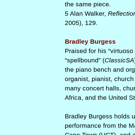
the same piece.
5 Alan Walker,
Reflectio
2005), 129.
Bradley Burgess
Praised for his “virtuoso 
“spellbound” (
ClassicSA
the piano bench and org
organist, pianist, churc
many concert halls, chu
Africa, and the United S
Bradley Burgess holds 
performance from the Ma
Cape Town (UCT), and a 