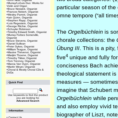
•
John Near, Organist
•
Murray/Lohuis Duo: Works for
particular season of the
Violin and Organ
•
Bruce Neswick, Organist
•
Frances Nobert, Organist
omne tempore (“all time
•
Wesley Parrott, Organist
•
Iain Quinn, Organist
•
Stephen Rapp, Organist
•
Lois Regestein, Organist
•
George Ritchie, Organist
•
Schuyler Robinson
The
Orgelbüchlein
is so
•
Timothy Edward Smith, Organist
•
Murray Forbes Somerville,
Organist
chorale collections: the
•
Bruce Stevens, Organist
•
Daniel Sullivan
Übung III
. This is a pity
•
Peter Sykes, Organist
•
William Teague, Organist
•
Maxine Thévenot, Organist
4
•
Marijim Thoene, Organist
five
unique and fully fo
•
Timothy Tikker, Organist
•
Tom Trenney, Organist
conciseness Bach achiev
•
Marcia Van Oyen, Organist
•
Martin Weyer, Organist
•
Choral & Mostly Choral CDs &
theological statement is 
DVDs
measures — sometimes fe
Quick Find
imagine that Schubert m
Use keywords to find the product
Orgelbüchlein
while penn
you are looking for.
Advanced Search
and also employ vivid te
Information
biographer of Liszt, note
•
Contact Us