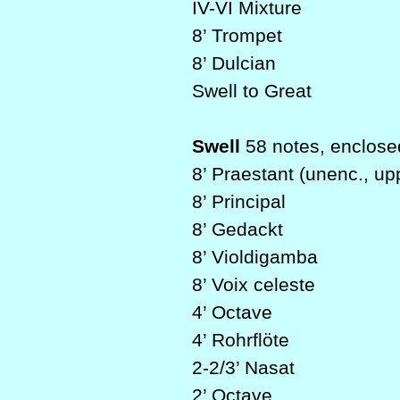
IV-VI Mixture
8’ Trompet
8’ Dulcian
Swell to Great
Swell
58 notes, enclose
8’ Praestant (unenc., up
8’ Principal
8’ Gedackt
8’ Violdigamba
8’ Voix celeste
4’ Octave
4’ Rohrflöte
2-2/3’ Nasat
2’ Octave