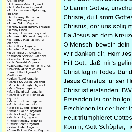
Ott, organist
•
J. Thomas Mitts, Organist
O Lamm Gottes, unsch
•
Jack Mitchener, Organist
•
Jamila Javadova-Spitzberg,
organist
Christe, du Lamm Gott
•
Jan Hennig, Harmonium
•
JanEl Will, organist
•
Jason Alden, Organist
Christus, der uns seli
•
Jeremy David Tarrant, organist
•
Jeremy Filsell
•
Jeremy Thompson, organist
Da Jesus an dem Kreu
•
Johannes Hämmerle, organist
•
Johannes Matthias Michel,
O Mensch, bewein dei
organist
•
Jon Gillock, Organist
•
Jonathan Ryan, Organist
Wir danken dir, Herr J
•
Justin Bischof, Organist
•
Kathleen Scheide, Organist
•
Kensuke Ohira, organist
Hilf Gott, daß mir’s ge
•
Kola Owolabi, Organist
•
Las Cantantes, Women's Choir,
University of New Mexico
Christ lag in Todes B
•
Laura Ellis, Organist &
Carillonneur
•
Lukas Nagel, organist
Jesus Christus, unser 
•
Marcus St. Julien, Organist
•
Mark Brombaugh, Organist
•
Mark Dwyer, organist
Christ ist erstanden, 
•
Mark Steinbach, organist
•
Markéta Schley Reindlová,
Erstanden ist der heilg
organist
•
Martin Kohlman, organist
•
Martin West, organist
Erschienen ist der her
•
Michael Surratt, organist
•
Nathan Laube, organist
•
Nicolas Haigh, Organist
Heut triumphieret Got
•
Nicole Keller, organist
•
Parker Ramsay, organist
•
Patrick Scott, Organist
Komm, Gott Schöpfer, h
•
Peter Holder, Organist
•
Peter Richard Conte, Organist