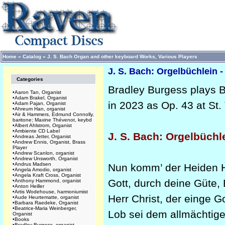
Home
»
Catalog
»
J. S. Bach Organ and other keyboard Works, Various Players
J. S. Bach: Orgelbüchlein 
Categories
Bradley Burgess plays Ba
•
Aaron Tan, Organist
•
Adam Brakel, Organist
in 2023 as Op. 43 at St
•
Adam Pajan, Organist
•
Ahreum Han, organist
•
Air & Hammers, Edmund Connolly,
baritone; Maxine Thévenot, keybd
•
Albert Ahlstrom, Organist
•
Ambiente CD Label
J. S. Bach: Orgelbüchl
•
Andreas Jetter, Organist
•
Andrew Ennis, Organist, Brass
Player
•
Andrew Scanlon, organist
•
Andrew Unsworth, Organist
•
Andrus Madsen
Nun komm’ der Heiden 
•
Angela Amodio, organist
•
Angela Kraft Cross, Organist
Gott, durch deine Güt
•
Anthony Hammond, organist
•
Anton Heiller
•
Artis Wodehouse, harmoniumist
Herr Christ, der einge
•
Aude Heurtematte, organist
•
Barbara Raedeke, Organist
•
Beatrice-Maria Weinberger,
Lob sei dem allmächti
Organist
•
Books
•
Bradley Burgess, organist