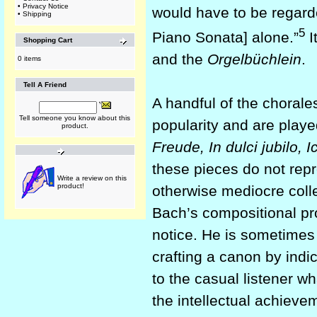
•
Privacy Notice
would have to be regard
•
Shipping
5
Piano Sonata] alone.”
I
Shopping Cart
and the
Orgelbüchlein
.
0 items
Tell A Friend
A handful of the chorale
Tell someone you know about this
popularity and are playe
product.
Freude, In dulci jubilo, I
these pieces do not repr
Write a review on this
product!
otherwise mediocre colle
Bach’s compositional pro
notice. He is sometimes
crafting a canon by indica
to the casual listener w
the intellectual achieve