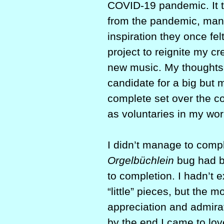
COVID-19 pandemic. It to
from the pandemic, many
inspiration they once fel
project to reignite my c
new music. My thoughts 
candidate for a big but 
complete set over the c
as voluntaries in my wor
I didn’t manage to compl
Orgelbüchlein
bug had bi
to completion. I hadn’t 
“little” pieces, but the 
appreciation and admirati
by the end I came to lov