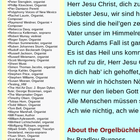
•
Peter Stenglein, organist
Herr Jesu Christ, dich
•
Phillip Kloeckner, Organist
•
Pier Damiano Peretti
Liebster Jesu, wir sind
•
Polyphony Voices of New Mexico
•
Rachel Laurin, Organist,
Composer
Dies sind die heil’gen
•
Raymond Weidner, Organist +
Composer
•
Rebecca Davy, organist
Vater unser im Himmel
•
Rebecca Kellerman, soprano
•
Robert Murray, violinist
•
Roger Sayer, Organist
Durch Adams Fall ist g
•
Roman Summereder, organist
•
Ruben Johannes Sturm, Organist
•
Rudolf von Beckerath Organs
Es ist das Heil uns k
•
Russell Jackson, Organist
•
Russell Weismann, organist
•
Scott Montgomery, Organist
Ich ruf zu dir, Herr Je
•
Sheet Music
•
Simon Thomas Jacobs, organist
In dich hab’ ich gehoff
•
Sonja Kahler, Organist
•
Stephen Price, organist
•
Stephen Williams, Organist
Wenn wir in höchsten 
•
Susan Moeser, Organist
•
Testing_HW
•
The Hot Air Duo: J. Bryan Dyker,
Wer nur den lieben Got
flute; George Bozeman, organ
•
The Wanamaker Organ
•
Timothy Olsen, Organist
Alle Menschen müssen
•
Tobias Horn, Organist
•
Todd Wilson, Organist
•
Tom Bell, Organist
Ach wie nichtig, ach wi
•
Wayne Marshall, Organist
•
Will Fraser, Author
•
William Aylesworth, organist
•
Winfried Lichtscheidel, organist
•
Wolfgang Rübsam, organist
About the Orgelbüchle
•
Wyatt Smith, Organist; Tracelyn
Gesteland, mezzo-soprano
•
Yuan Shen, Organist
by Bradley Burgess
•
Yun Kim, Organist