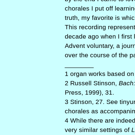
chorales I put off learni
truth, my favorite is whi
This recording represen
decade ago when I first
Advent voluntary, a jou
over the course of the p
________
1 organ works based on
2 Russell Stinson,
Bach:
Press, 1999), 31.
3 Stinson, 27. See tinyu
chorales as accompani
4 While there are indeed
very similar settings of
L